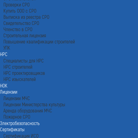
Проверки СРО
Купить ООО с СРО
Выписка из реестра СРО
Свидетельство СРО
Членство в СРО
Строительная лицензия
Повышение квалификации строителей
УПК
НРС
Специалисты для НРС
НРС строителей
НРС проектировщиков
НРС изыскателей
НОК
Лицензии
Лицензии МЧС
Лицензии Министерства культуры
Аренда оборудования МЧС
Пожарное СРО
Электробезопасность
Сертификаты
Сертификация ИСО