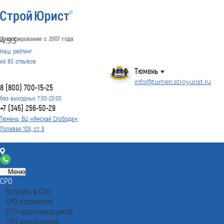
Лицензирование с 2007 года
4.93
Наш рейтинг
из
80
отзывов
Тюмень
info@tumen.stroyurist.ru
8 (800) 700-15-25
без выходных 7:00-20:00
+7 (345) 256-50-29
Тюмень, БЦ «Ямская Слобода»,
Полевая 109, ст. 9
Контакты
+7 (345) 256-50-29
Меню
СРО
Вступить в СРО
СРО строителей
СРО проектировщиков
СРО изыскателей