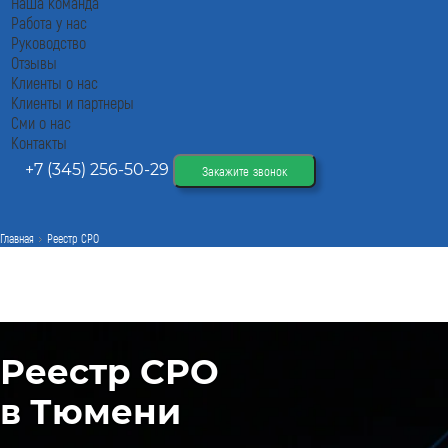
Наша команда
Работа у нас
Руководство
Отзывы
Клиенты о нас
Клиенты и партнеры
Сми о нас
Контакты
+7 (345) 256-50-29
Закажите звонок
Главная
Реестр СРО
Реестр СРО
в Тюмени